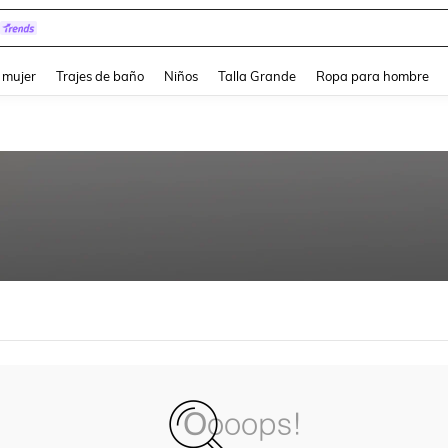
and down arrow keys to navigate search Búsqueda reciente and Busca y Encuentr
 mujer
Trajes de baño
Niños
Talla Grande
Ropa para hombre