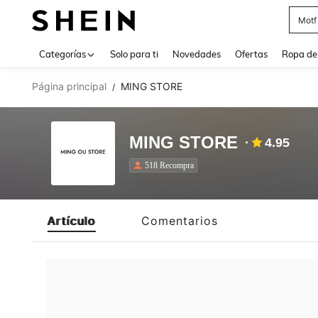
Motf
Use up 
Categorías
Solo para ti
Novedades
Ofertas
Ropa de
Página principal
MING STORE
/
MING STORE
4.95
518 Recompra
Artículo
Comentarios