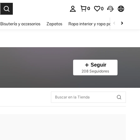
0
0
a. Press Enter to select.
Bisutería y accesorios
Zapatos
Ropa interior y ropa para dormir
Ho
Seguir
208 Seguidores