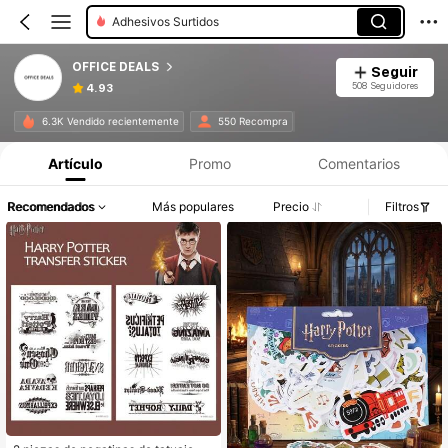
Adhesivos Surtidos
OFFICE DEALS
Seguir
508 Seguidores
4.93
6.3K Vendido recientemente
550 Recompra
Artículo
Promo
Comentarios
Recomendados
Más populares
Precio
Filtros