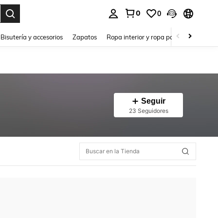
0
0
a. Press Enter to select.
Bisutería y accesorios
Zapatos
Ropa interior y ropa para dormir
Ho
Seguir
23 Seguidores