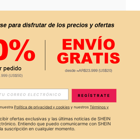
APP
S EXCLUSIVAS, PROMOCIONES Y NOTICIAS DE SHEIN
REGÍSTRATE
Suscribir
a nuestra
Política de privacidad y cookies
y nuestros
Términos y
Suscribirte
cibir ofertas exclusivas y las últimas noticias de SHEIN 
ectrónico. Entiendo que puedo comunicarme con SHEIN 
la suscripción en cualquier momento.
Suscribir