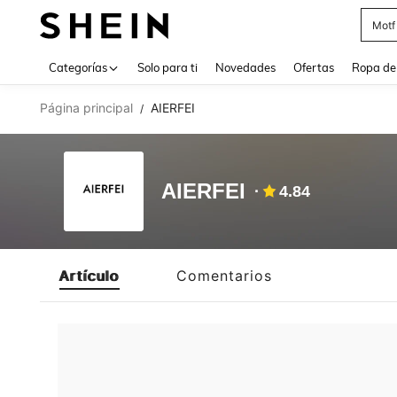
Cam
Use up 
Categorías
Solo para ti
Novedades
Ofertas
Ropa de
Página principal
AIERFEI
/
AIERFEI
4.84
Artículo
Comentarios