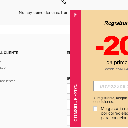
No hay coincidencias. Por favor inténtalo de nuevo.
AL CLIENTE
ENCUÉNTRANOS EN
s
Pago
SUSCRÍBETE PARA RECIBIR OFERTA
recuentes
CONSIGUE -20%
Al registrarse, acept
condiciones
.
AR + 54
Me gustaría re
por correo el
para cancelar 
AR + 54