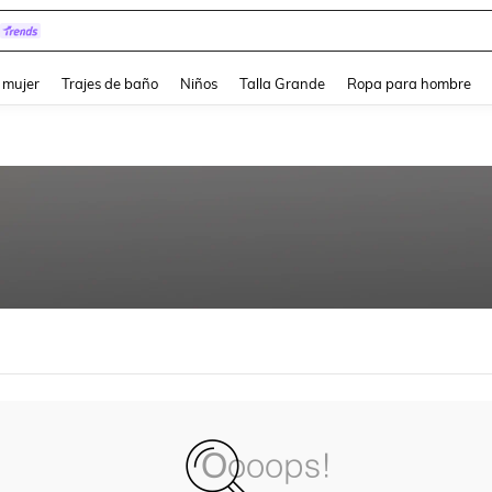
pera
and down arrow keys to navigate search Búsqueda reciente and Busca y Encuentr
 mujer
Trajes de baño
Niños
Talla Grande
Ropa para hombre