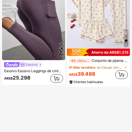
5
Ahorro de ARS$1.215
32
Conjunto de pijama de 3 piezas con estampado de cerezas y textura de burbujas para mujer - Top de manga corta con cuello de botones, shorts y pantalones, cómodo
-3%
Últimos 1 días
Eassivo
#1 Más vendidos
en Casual-Joven Conjuntos de pijama para mujer
Eassivo Eassivo Leggings de cintura alta casuales y de fitness para mujer con bolsillos, pantalones de yoga
39.488
ARS$
25.298
ARS$
800+ vendidos
Clientes habituales
1.7k+ vendidos