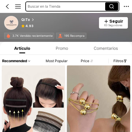
Buscar en la Tienda
QiTo
Seguir
63 Seguidores
4.93
3.7K Vendido recientemente
195 Recompra
Artículo
Promo
Comentarios
Recommended
Most Popular
Price
Filtros