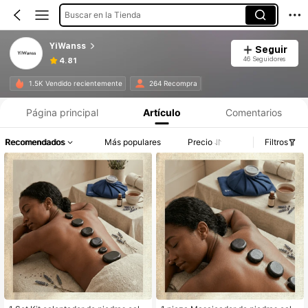
Buscar en la Tienda
YiWanss
Seguir
46 Seguidores
4.81
1.5K Vendido recientemente
264 Recompra
Página principal
Artículo
Comentarios
Recomendados
Más populares
Precio
Filtros