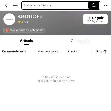
Buscar en la Tienda
4242288229
Seguir
107 Seguidores
4.91
635 Vendido recientemente
Artículo
Comentarios
Recomendados
Más populares
Precio
Filtros
No hay coincidencias
Por favor inténtelo de nuevo.