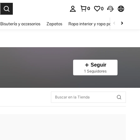
0
0
a. Press Enter to select.
Bisutería y accesorios
Zapatos
Ropa interior y ropa para dormir
Ho
Seguir
1 Seguidores