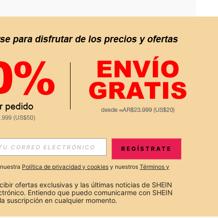
APP
S EXCLUSIVAS, PROMOCIONES Y NOTICIAS DE SHEIN
REGÍSTRATE
Suscribir
a nuestra
Política de privacidad y cookies
y nuestros
Términos y
Suscribirte
cibir ofertas exclusivas y las últimas noticias de SHEIN 
ectrónico. Entiendo que puedo comunicarme con SHEIN 
la suscripción en cualquier momento.
Suscribir