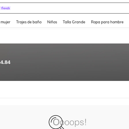
and down arrow keys to navigate search Búsqueda reciente and Busca y Encuentr
 mujer
Trajes de baño
Niños
Talla Grande
Ropa para hombre
4.84