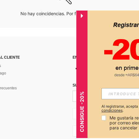
No hay coincidencias. Por favor inténtalo de nuevo.
AL CLIENTE
ENCUÉNTRANOS EN
s
Pago
SUSCRÍBETE PARA RECIBIR OFERTA
recuentes
CONSIGUE -20%
Al registrarse, acept
condiciones
.
AR + 54
Me gustaría re
por correo el
para cancelar 
AR + 54