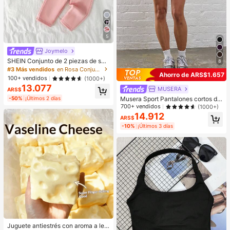
5
Joymelo
SHEIN Conjunto de 2 piezas de sud
8
adera con capucha y pantalones té
#3 Más vendidos
en Rosa Conjuntos de sudadera y sudadera con capuc
Ahorro de ARS$1.657
rmicos rosas suaves y cómodos co
100+ vendidos
(1000+)
n bordado lindo para bebé niña, oto
13.077
MUSERA
ño/invierno
ARS$
Musera Sport Pantalones cortos de
-50%
¡Últimos 2 días
portivos de cintura acanalada de u
700+ vendidos
(1000+)
nicolor para entrenamiento, verano,
14.912
ARS$
vacaciones, ciclismo, gimnasio, fitn
-10%
¡Últimos 3 días
ess, yoga, pilates y uso casual diari
o
Juguete antiestrés con aroma a lec