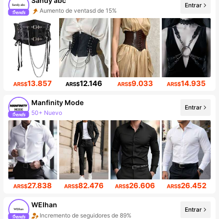
Sandy abc
Entrar
Aumento de ventasd de 15%
Incremento de seguidores de 797%
13.857
12.146
9.033
14.935
ARS$
ARS$
ARS$
ARS$
Manfinity Mode
Entrar
50+ Nuevo
252K seguidores
27.838
82.476
26.606
26.452
ARS$
ARS$
ARS$
ARS$
WEIhan
Entrar
Incremento de seguidores de 89%