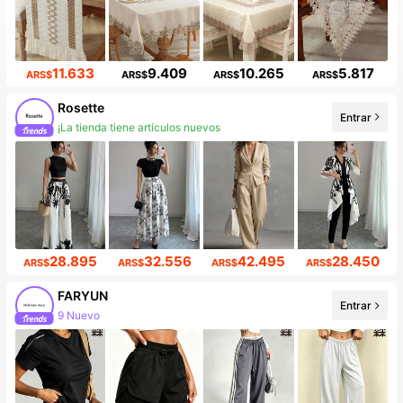
11.633
9.409
10.265
5.817
ARS$
ARS$
ARS$
ARS$
Rosette
Entrar
¡La tienda tiene artículos nuevos
28.895
32.556
42.495
28.450
ARS$
ARS$
ARS$
ARS$
FARYUN
Entrar
9 Nuevo