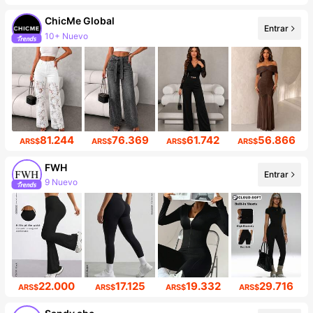
ChicMe Global
Entrar
10+ Nuevo
Incremento de seguidores de 652%
81.244
76.369
61.742
56.866
ARS$
ARS$
ARS$
ARS$
FWH
Entrar
9 Nuevo
Incremento de seguidores de 13%
22.000
17.125
19.332
29.716
ARS$
ARS$
ARS$
ARS$