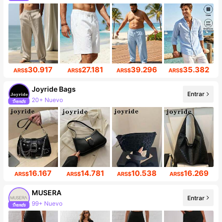
30.917
27.181
39.296
35.382
ARS$
ARS$
ARS$
ARS$
Joyride Bags
Entrar
20+ Nuevo
Incremento de seguidores de 427%
16.167
14.781
10.538
16.269
ARS$
ARS$
ARS$
ARS$
MUSERA
Entrar
99+ Nuevo
4.3M seguidores