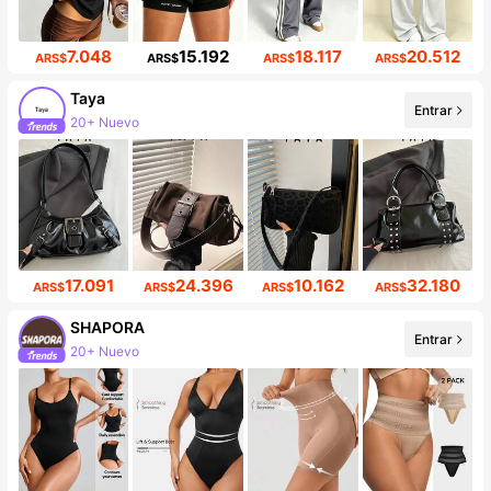
7.048
15.192
18.117
20.512
ARS$
ARS$
ARS$
ARS$
Taya
Entrar
20+ Nuevo
Incremento de seguidores de 43%
17.091
24.396
10.162
32.180
ARS$
ARS$
ARS$
ARS$
SHAPORA
Entrar
20+ Nuevo
Incremento de seguidores de 51%