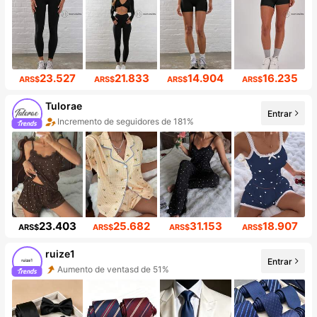
23.527
21.833
14.904
16.235
ARS$
ARS$
ARS$
ARS$
Tulorae
Incremento de seguidores de 181%
Entrar
Aumento de ventasd de 225%
23.403
25.682
31.153
18.907
ARS$
ARS$
ARS$
ARS$
ruize1
Entrar
Aumento de ventasd de 51%
Aumento de seguidores 999%+