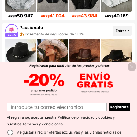
50.947
41.024
43.984
40.169
ARS$
ARS$
ARS$
ARS$
Passionate
Entrar
Incremento de seguidores de 113%
Aumento de ventasd de 35%
5.646
18.220
5.030
4.568
ARS$
ARS$
ARS$
ARS$
aralina
Entrar
99+ Nuevo
674K seguidores
Regístrate
Al registrarse, acepta nuestra
Política de privacidad y cookies
y
nuestros
Términos y condiciones
.
Me gustaría recibir ofertas exclusivas y las últimas noticias de