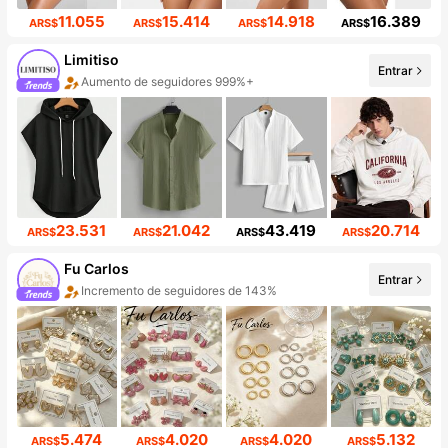
11.055
15.414
14.918
16.389
ARS$
ARS$
ARS$
ARS$
Limitiso
Entrar
Aumento de seguidores 999%+
Aumento de ventas del 999%+
23.531
21.042
43.419
20.714
ARS$
ARS$
ARS$
ARS$
Fu Carlos
Entrar
Incremento de seguidores de 143%
5.474
4.020
4.020
5.132
ARS$
ARS$
ARS$
ARS$