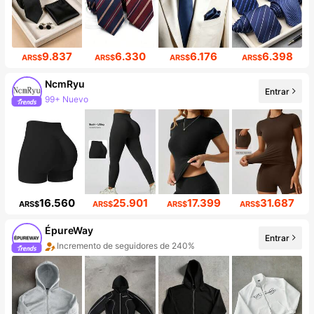
9.837
6.330
6.176
6.398
ARS$
ARS$
ARS$
ARS$
NcmRyu
Entrar
99+ Nuevo
201K seguidores
16.560
25.901
17.399
31.687
ARS$
ARS$
ARS$
ARS$
ÉpureWay
Entrar
Incremento de seguidores de 240%
Aumento de ventasd de 783%