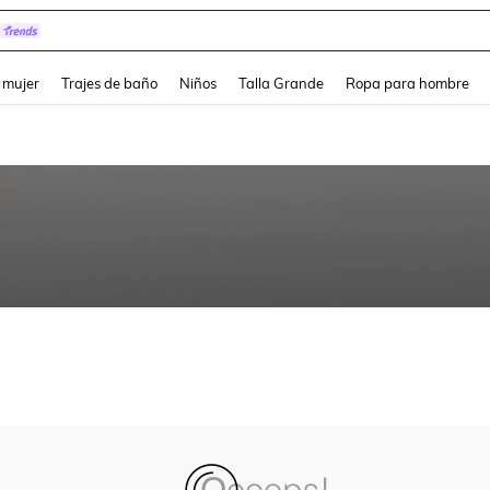
and down arrow keys to navigate search Búsqueda reciente and Busca y Encuentr
 mujer
Trajes de baño
Niños
Talla Grande
Ropa para hombre