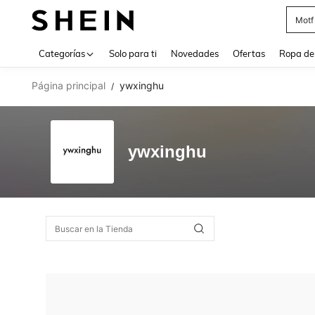
Motf
Use up 
Categorías
Solo para ti
Novedades
Ofertas
Ropa de
Página principal
ywxinghu
/
ywxinghu