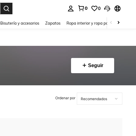
0
0
a. Press Enter to select.
Bisutería y accesorios
Zapatos
Ropa interior y ropa para dormir
Ho
Seguir
Ordenar por