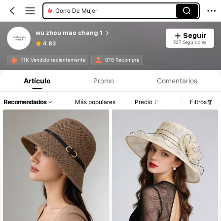
Gorro De Mujer
wu zhou mao chang 1
Seguir
527 Seguidores
4.83
11K Vendido recientemente
878 Recompra
Artículo
Promo
Comentarios
Recomendados
Más populares
Precio
Filtros