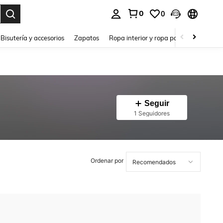
0
0
a. Press Enter to select.
Bisutería y accesorios
Zapatos
Ropa interior y ropa para dormir
Ho
Seguir
1 Seguidores
Ordenar por