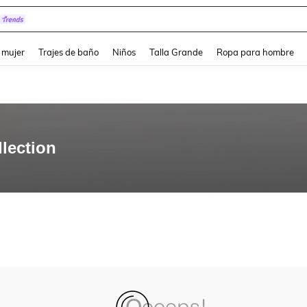
and down arrow keys to navigate search Búsqueda reciente and Busca y Encuentr
 mujer
Trajes de baño
Niños
Talla Grande
Ropa para hombre
lection