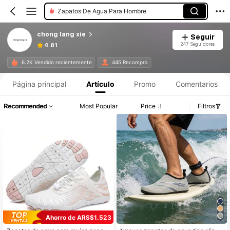
Zapatos De Agua Para Hombre
chong lang xie
Seguir
247 Seguidores
4.81
6.2K Vendido recientemente
445 Recompra
Página principal
Artículo
Promo
Comentarios
Recommended
Most Popular
Price
Filtros
Ahorro de ARS$1.523