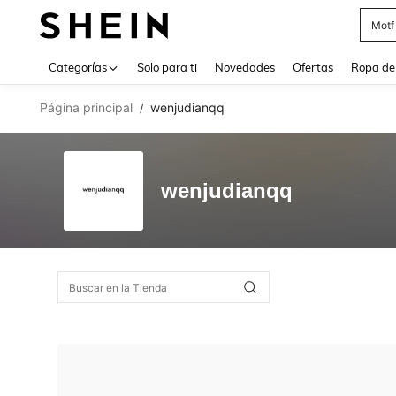
Motf
Use up 
Categorías
Solo para ti
Novedades
Ofertas
Ropa de
Página principal
wenjudianqq
/
wenjudianqq