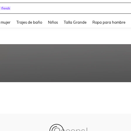
and down arrow keys to navigate search Búsqueda reciente and Busca y Encuentr
 mujer
Trajes de baño
Niños
Talla Grande
Ropa para hombre