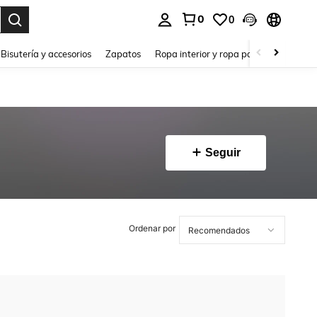
0
0
a. Press Enter to select.
Bisutería y accesorios
Zapatos
Ropa interior y ropa para dormir
Ho
Seguir
Ordenar por