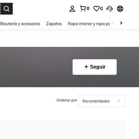
0
0
a. Press Enter to select.
Bisutería y accesorios
Zapatos
Ropa interior y ropa para dormir
Ho
Seguir
Ordenar por