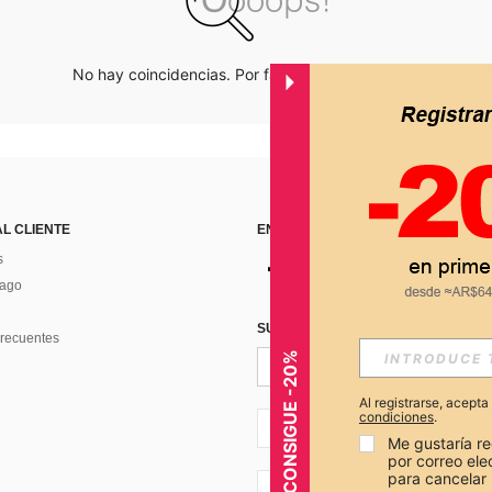
No hay coincidencias. Por favor inténtalo de nuevo.
AL CLIENTE
ENCUÉNTRANOS EN
s
Pago
SUSCRÍBETE PARA RECIBIR OFERTA
recuentes
CONSIGUE -20%
Al registrarse, acept
condiciones
.
AR + 54
Me gustaría re
por correo el
para cancelar 
AR + 54