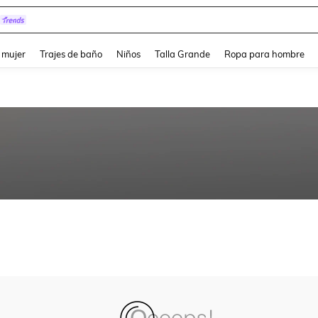
and down arrow keys to navigate search Búsqueda reciente and Busca y Encuentr
 mujer
Trajes de baño
Niños
Talla Grande
Ropa para hombre