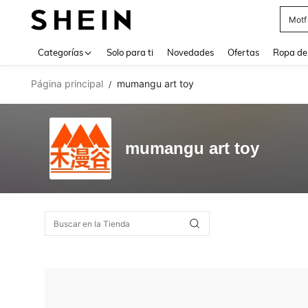
Motf
Use up 
Categorías
Solo para ti
Novedades
Ofertas
Ropa de
Página principal
mumangu art toy
/
mumangu art toy