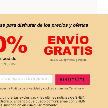
APP
S EXCLUSIVAS, PROMOCIONES Y NOTICIAS DE SHEIN
REGÍSTRATE
Suscribir
a nuestra
Política de privacidad y cookies
y nuestros
Términos y
Suscribirte
cibir ofertas exclusivas y las últimas noticias de SHEIN 
ectrónico. Entiendo que puedo comunicarme con SHEIN 
la suscripción en cualquier momento.
Suscribir