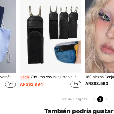
 primavera, otoño e invierno, combinación de ropa
Cinturón casual ajustable, cinturón elástico práctico, unisex, adecuado para jeans, vestidos y uso diario, cinturón elástico sin hebilla, cinturón elástico invisible, cinturón elástico para atuendo diario, regalo del Día del Padre
-30%
ARS$3.593
ARS$2.994
1
Total de 1 páginas
También podría gustar