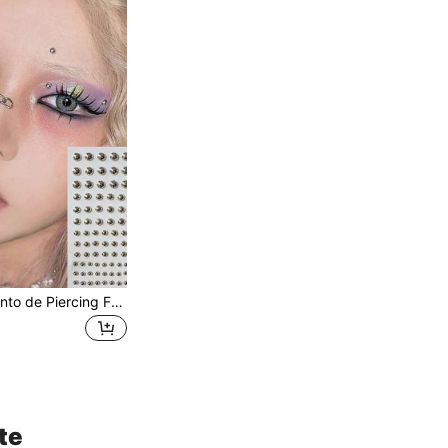
180 piezas Conjunto de Piercing Falso Impermeable - Anillos Autoadhesivos para Labios, Cejas, Nariz y Ombligo, Multiusos Unisex
te