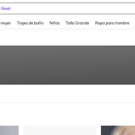
and down arrow keys to navigate search Búsqueda reciente and Busca y Encuentr
 mujer
Trajes de baño
Niños
Talla Grande
Ropa para hombre