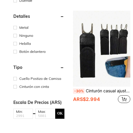
Duende
Detalles
Metal
Ninguno
Hebilla
Botón delantero
Tipo
Cuello Postizo de Camisa
Cinturón con cinta
Cinturón casual ajustable, cinturón elástico práctico, unisex, adecuado para jeans, vestidos y uso diario, cinturón elástico sin hebilla, cinturón elástico invisible, cinturón elástico para atuendo diario, regalo del Día del Padre
-30%
ARS$2.994
Escala De Precios (ARS)
Min:
Max:
OK