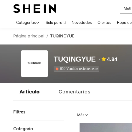
Motf
Use up 
Categorías
Solo para ti
Novedades
Ofertas
Ropa de
Página principal
TUQINGYUE
/
TUQINGYUE
4.84
659 Vendido recientemente
Artículo
Comentarios
Filtros
Más
Categoría