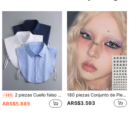
2 piezas Cuello falso versátil para mujer, accesorio de cuello falso decorativo con cuello alto y puntiagudo, adecuado para uso diario en primavera, otoño e invierno, combinación de ropa
180 piezas Conjunto de Piercing Falso Impermeable - Anillos Autoadhesivos para Labios, Cejas, Nariz y Ombligo, Multiusos Unisex
-14%
ARS$3.593
ARS$5.885