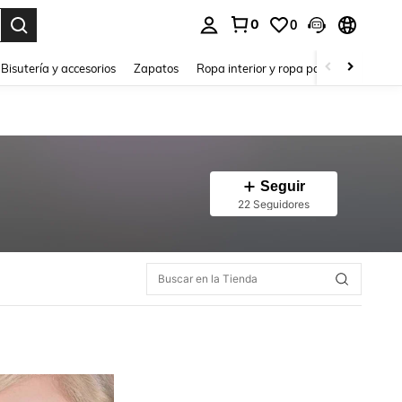
0
0
a. Press Enter to select.
Bisutería y accesorios
Zapatos
Ropa interior y ropa para dormir
Ho
Seguir
22 Seguidores