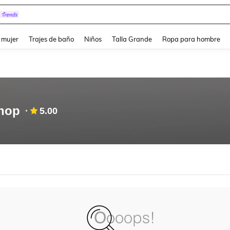
and down arrow keys to navigate search Búsqueda reciente and Busca y Encuentr
 mujer
Trajes de baño
Niños
Talla Grande
Ropa para hombre
hop
5.00