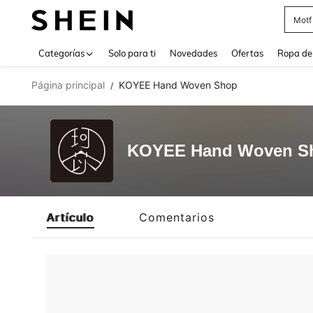
Motf
Use up 
Categorías
Solo para ti
Novedades
Ofertas
Ropa de
Página principal
KOYEE Hand Woven Shop
/
KOYEE Hand Woven S
Artículo
Comentarios