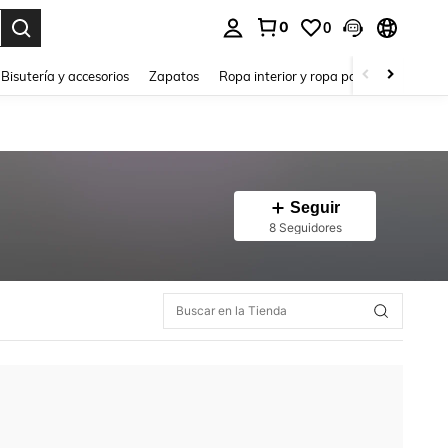
0
0
a. Press Enter to select.
Bisutería y accesorios
Zapatos
Ropa interior y ropa para dormir
Ho
Seguir
8 Seguidores