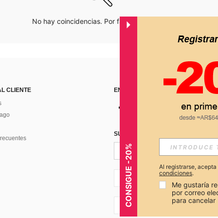
No hay coincidencias. Por favor inténtalo de nuevo.
AL CLIENTE
ENCUÉNTRANOS EN
s
Pago
SUSCRÍBETE PARA RECIBIR OFERTA
recuentes
CONSIGUE -20%
Al registrarse, acept
condiciones
.
AR + 54
Me gustaría re
por correo el
para cancelar 
AR + 54