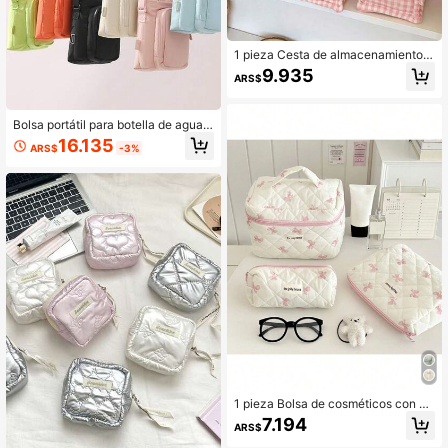
1 pieza Cesta de almacenamiento d
e cosméticos de gran capacidad co
9.935
ARS$
n patrón floral rosa, cesta de almac
enamiento con estampado de malla
y decoración de lazo con cinta, ces
Bolsa portátil para botella de agua c
ta de almacenamiento plegable par
on correa para el hombro y bolsillo
a artículos diversos, cesta de almac
16.135
ARS$
-3%
para teléfono móvil, bolsa para tran
enamiento para el hogar, cesta de a
sportar taza de agua, bolsa para ext
lmacenamiento de suministros de e
eriores, bolsa bandolera, correa ban
scritorio, cesta de clasificación de a
dolera desmontable
peritivos, cesta de almacenamiento
de herramientas de maquillaje, dec
oración del hogar, decoración de la
sala de estar, decoración del dormit
orio
1 pieza Bolsa de cosméticos con di
seño de lazo rosa, diseño clásico, b
7.194
ARS$
olsa de maquillaje para mujer, bolsa
de maquillaje de viaje, bolsa de cos