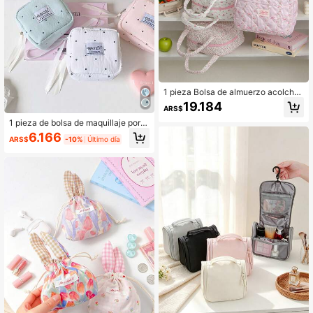
1 pieza Bolsa de almuerzo acolcha
da con patrón de fresa, bolsa de al
19.184
ARS$
macenamiento de alimentos, bolsa t
ote acolchada con diseño floral, caj
1 pieza de bolsa de maquillaje portá
a de almuerzo reutilizable, bolsa de
til mini con patrón de lunares y cre
6.166
ARS$
-10%
Último día
almuerzo a prueba de fugas, bolsa t
mallera, bolsa de almacenamiento d
érmica aislada con estética fresca,
e compresas sanitarias, bolsa de as
bolsa de almuerzo linda, bolsa térmi
eo portátil multifuncional, monedero
ca aislada reutilizable de gran capa
cidad, bolsa de almacenamiento pa
ra el hogar, adecuada para el trabaj
o, picnic o viaje, escuela, regalo de
Navidad, temporada de regreso a la
escuela