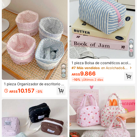
or, regalo para la madre, regalo para
el maestro, regalo del Día de San Va
lentín, accesorios de cámara, artícu
lo esencial de viaje, artículo esenci
al de crucero, artículo esencial de d
ormitorio
5
1 pieza Bolsa de cosméticos acolch
ada a rayas azules, Bolsa de cosmé
#7 Más vendidos
en Acolchado&Acolchado&Acolchado Almacenamiento de
ticos con estampado floral diminut
9.866
ARS$
o, Bolsa de cosméticos a rayas de d
-10%
¡Últimos 2 días
os colores, Bolsa de cosméticos mi
1 pieza Organizador de escritorio el
nimalista multifunción, Bolsa de viaj
egante, Cesta de almacenamiento
e portátil con gran abertura con cre
10.157
ARS$
-3%
abierta redonda, Cesta organizador
mallera. La bolsa de cosméticos pu
a decorativa de cosméticos con rib
ede almacenar cosméticos, lápices
ete de encaje, Cesta con diseño en
labiales, toallas sanitarias, brochas
forma de corazón, Cesta de almace
de maquillaje, monedas, llaves, auri
namiento de maquillaje de estilo fre
culares, audífonos, cables de auricu
sco, Pequeño contenedor de almac
lares y otros accesorios
enamiento de escritorio