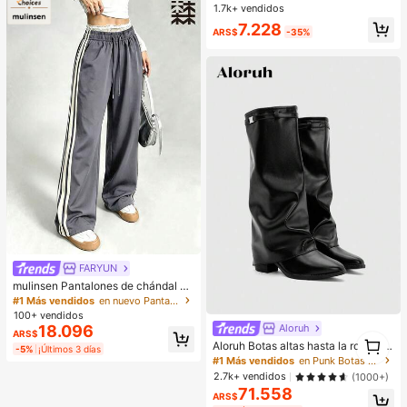
ortar carne, frutas y verduras, fácil
Regalo de Temporada
1.7k+ vendidos
de limpiar, para cocinar en casa
7.228
ARS$
-35%
FARYUN
mulinsen Pantalones de chándal de
pierna recta de seda de hielo de se
#1 Más vendidos
en nuevo Pantalones deportivos para mujer
cado rápido con rayas y bloques de
100+ vendidos
color para mujer
Aloruh
18.096
ARS$
1
Aloruh Botas altas hasta la rodilla si
-5%
¡Últimos 3 días
1
n cordones de cuero vegano para o
#1 Más vendidos
en Punk Botas Hasta la Rodilla de Mujer
toño/invierno con tacones gruesos,
2.7k+ vendidos
(1000+)
minimalistas y versátiles, botas par
71.558
a mujer, lujo silencioso
ARS$