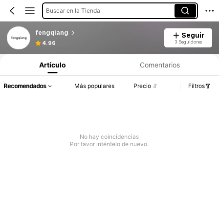
Buscar en la Tienda
fengqiang
Seguir
3 Seguidores
4.96
Artículo
Comentarios
Recomendados
Más populares
Precio
Filtros
No hay coincidencias
Por favor inténtelo de nuevo.