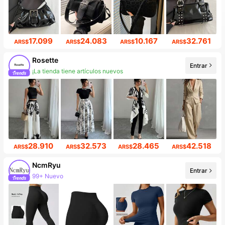
17.099
24.083
10.167
32.761
ARS$
ARS$
ARS$
ARS$
Rosette
Entrar
¡La tienda tiene artículos nuevos
28.910
32.573
28.465
42.518
ARS$
ARS$
ARS$
ARS$
NcmRyu
Entrar
99+ Nuevo