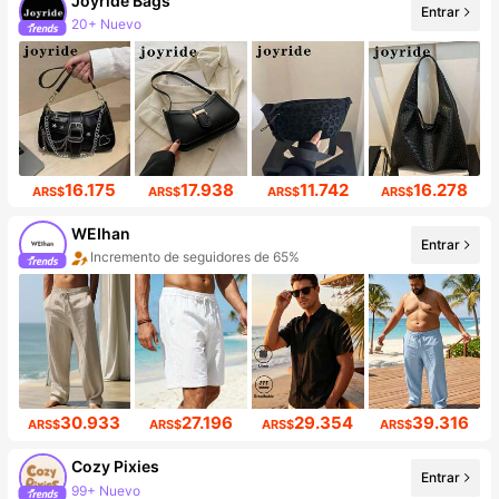
Joyride Bags
Entrar
20+ Nuevo
Incremento de seguidores de 431%
16.175
17.938
11.742
16.278
ARS$
ARS$
ARS$
ARS$
WEIhan
Entrar
Incremento de seguidores de 65%
30.933
27.196
29.354
39.316
ARS$
ARS$
ARS$
ARS$
Cozy Pixies
Entrar
99+ Nuevo