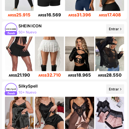
25.915
16.569
31.396
17.408
ARS$
ARS$
ARS$
ARS$
SHEIN ICON
Entrar
50+ Nuevo
1.8M seguidores
21.190
32.710
18.965
28.550
ARS$
ARS$
ARS$
ARS$
SilkySpell
Entrar
10+ Nuevo
287K seguidores