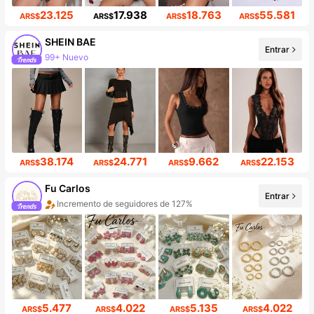
23.125
17.938
18.763
55.581
ARS$
ARS$
ARS$
ARS$
SHEIN BAE
Entrar
99+ Nuevo
Incremento de seguidores de 15%
38.174
24.771
9.662
22.153
ARS$
ARS$
ARS$
ARS$
Fu Carlos
Entrar
Incremento de seguidores de 127%
5.477
4.022
5.135
4.022
ARS$
ARS$
ARS$
ARS$