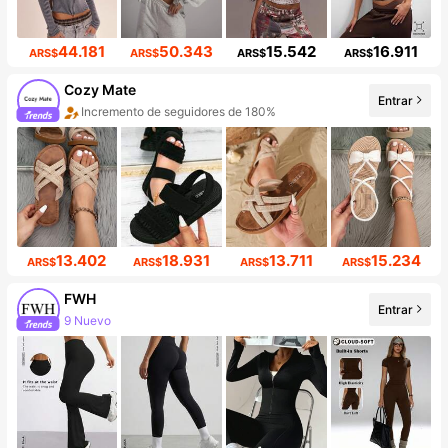
44.181
50.343
15.542
16.911
ARS$
ARS$
ARS$
ARS$
Cozy Mate
Entrar
Incremento de seguidores de 180%
13.402
18.931
13.711
15.234
ARS$
ARS$
ARS$
ARS$
FWH
Entrar
9 Nuevo
Incremento de seguidores de 15%