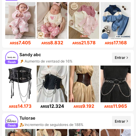
1.7M seguidores
7.405
8.832
21.578
17.168
ARS$
ARS$
ARS$
ARS$
Sandy abc
Entrar
Aumento de ventasd de 16%
Incremento de seguidores de 830%
14.173
12.324
9.192
11.965
ARS$
ARS$
ARS$
ARS$
Tulorae
Entrar
Incremento de seguidores de 188%
Aumento de ventasd de 247%