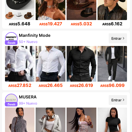
5.648
19.427
5.032
6.162
ARS$
ARS$
ARS$
ARS$
Manfinity Mode
Entrar
50+ Nuevo
252K seguidores
27.852
26.465
26.619
96.099
ARS$
ARS$
ARS$
ARS$
MUSERA
Entrar
99+ Nuevo
4.3M seguidores