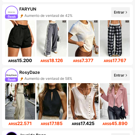
FARYUN
Entrar
Aumento de ventasd de 42%
Incremento de seguidores de 417%
15.200
18.126
7.377
17.767
ARS$
ARS$
ARS$
ARS$
RosyDaze
Entrar
Aumento de ventasd de 58%
Incremento de seguidores de 106%
22.571
17.185
17.425
45.890
ARS$
ARS$
ARS$
ARS$