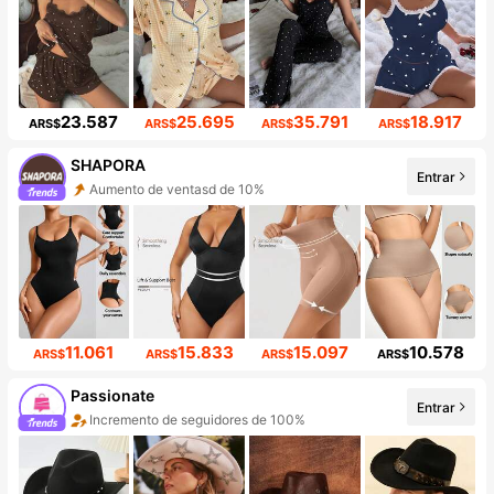
23.587
25.695
35.791
18.917
ARS$
ARS$
ARS$
ARS$
SHAPORA
Entrar
Aumento de ventasd de 10%
Incremento de seguidores de 56%
11.061
15.833
15.097
10.578
ARS$
ARS$
ARS$
ARS$
Passionate
Entrar
Incremento de seguidores de 100%
Aumento de ventasd de 36%