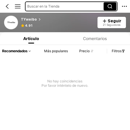
Buscar en la Tienda
TYweibo
Seguir
21 Seguidores
4.91
Artículo
Comentarios
Recomendados
Más populares
Precio
Filtros
No hay coincidencias
Por favor inténtelo de nuevo.