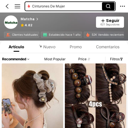
Cinturones De Mujer
Matcha
Seguir
621 Seguidores
4.82
Clientes habituales
Establecido hace 1 año
52K Vendido recientemen
Artículo
Nuevo
Promo
Comentarios
Recommended
Most Popular
Price
Filtros