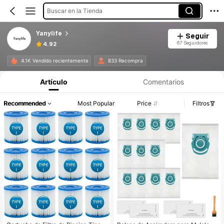
Buscar en la Tienda
Yanylife
Seguir
67 Seguidores
4.92
4.1K Vendido recientemente
833 Recompra
Artículo
Comentarios
Recommended
Most Popular
Price
Filtros