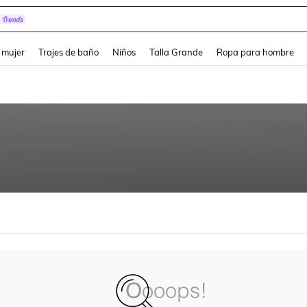
and down arrow keys to navigate search Búsqueda reciente and Busca y Encuentr
 mujer
Trajes de baño
Niños
Talla Grande
Ropa para hombre