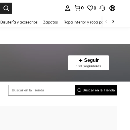
0
0
a. Press Enter to select.
Bisutería y accesorios
Zapatos
Ropa interior y ropa para dormir
Ho
Seguir
168 Seguidores
Buscar en la Tienda