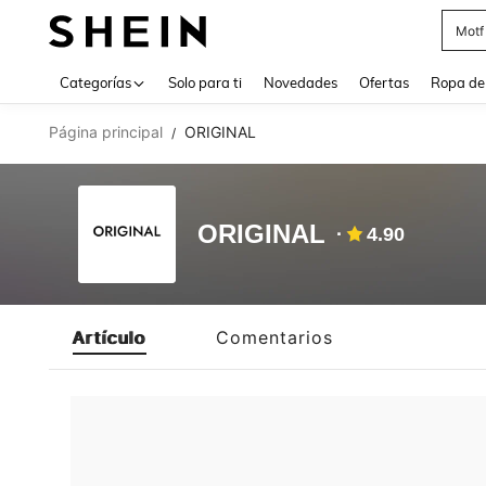
Motf
Use up 
Categorías
Solo para ti
Novedades
Ofertas
Ropa de
Página principal
ORIGINAL
/
ORIGINAL
4.90
Artículo
Comentarios