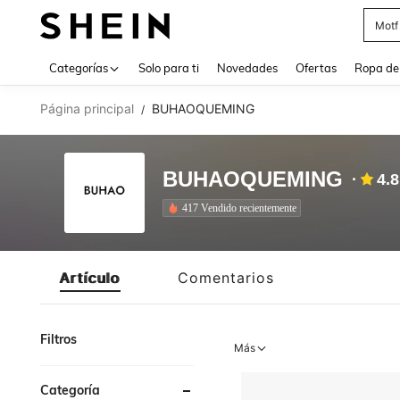
Motf
Use up 
Categorías
Solo para ti
Novedades
Ofertas
Ropa de
Página principal
BUHAOQUEMING
/
BUHAOQUEMING
4.
417 Vendido recientemente
Artículo
Comentarios
Filtros
Más
Categoría