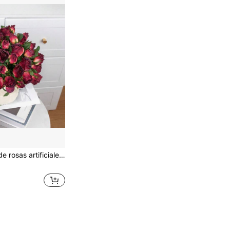
tar, comedor, cafetería, fotografía, fiesta, vacaciones y decoración de cumpleaños, boda y ceremonia, jardín, hotel, escritorio de oficina, arreglo floral DIY