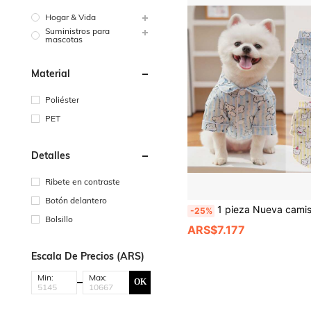
Hogar & Vida
Suministros para
mascotas
Material
Poliéster
PET
Detalles
Ribete en contraste
Botón delantero
1 pieza Nueva camisa para mascotas, camisa de perro de primavera, verano y otoño, ropa para mascotas, chaqueta de gato de primavera y verano, ropa para mascotas, camisa de dos patas para mascotas con orificio para correa, camisa de mascota estilo pastoril, ropa de gato con cuello floral, ropa delgada para mascotas en el hogar, adecuada para gatos y per
-25%
Bolsillo
ARS$7.177
Escala De Precios (ARS)
Min:
Max:
OK