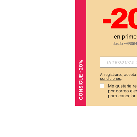
CONSIGUE -20%
Al registrarse, acept
condiciones
.
Me gustaría re
por correo el
para cancelar 