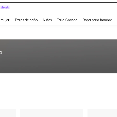
and down arrow keys to navigate search Búsqueda reciente and Busca y Encuentr
 mujer
Trajes de baño
Niños
Talla Grande
Ropa para hombre
81