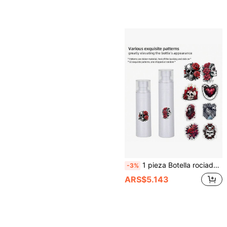
1 pieza Botella rociadora con patrón de calavera, Dispensador de jabón para baño, Botella rociadora de limpieza, Botella rociadora recargable de niebla fina, Botella rociadora de alcohol mini, Recipiente de agua para maquillaje, Botella dispensadora de viaje, Botella rociadora pequeña de niebla fina, Botella dispensadora portátil, Botella rociadora para baño, Botella rociadora continua de niebla ultra fina, Botella dispensadora, Botella rociadora pequeña para jardinería, flores y plantas, Botella rociadora de agua, Botella rociadora humidificante
-3%
ARS$5.143