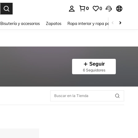
0
0
a. Press Enter to select.
Bisutería y accesorios
Zapatos
Ropa interior y ropa para dormir
Ho
Seguir
6 Seguidores