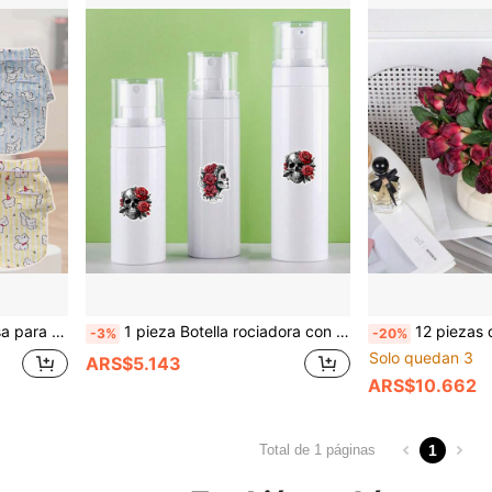
ros medianos y pequeños, suministros para mascotas, suministros para perros, suministros para mascotas de primavera y verano
1 pieza Botella rociadora con patrón de calavera, Dispensador de jabón para baño, Botella rociadora de limpieza, Botella rociadora recargable de niebla fina, Botella rociadora de alcohol mini, Recipiente de agua para maquillaje, Botella dispensadora de viaje, Botella rociadora pequeña de niebla fina, Botella dispensadora portátil, Botella rociadora para baño, Botella rociadora continua de niebla ultra fina, Botella dispensadora, Botella rociadora pequeña para jardinería, flores y plantas, Botella rociadora de agua, Botella rociadora humidificante
12 piezas de rosas artificiales vintage con bordes quemados, flores de seda falsa para sala de es
-3%
-20%
Solo quedan 3
ARS$5.143
ARS$10.662
1
Total de 1 páginas