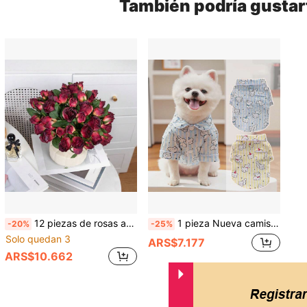
También podría gustar
12 piezas de rosas artificiales vintage con bordes quemados, flores de seda falsa para sala de estar, comedor, cafetería, fotografía, fiesta, vacaciones y decoración de cumpleaños, boda y ceremonia, jardín, hotel, escritorio de oficina, arreglo floral DIY
1 pieza Nueva camisa para mascotas, camisa de perro de primavera, verano y otoño, ropa para mascotas, chaqueta de gato de primavera y verano, ropa para mascotas, camisa de dos patas para mascotas con orificio para correa, camisa de mascota estilo pastoril, ropa de gato con cuello floral, ropa delgada para mascotas en el hogar, adecuada para gatos y perros medianos y pequeños, suministros para mascotas, suministros para perros, suministros para mascotas de primavera y verano
-20%
-25%
Solo quedan 3
ARS$7.177
ARS$10.662