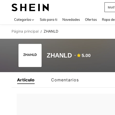
Motf
Use up 
Categorías
Solo para ti
Novedades
Ofertas
Ropa de
Página principal
ZHANLD
/
ZHANLD
5.00
Artículo
Comentarios