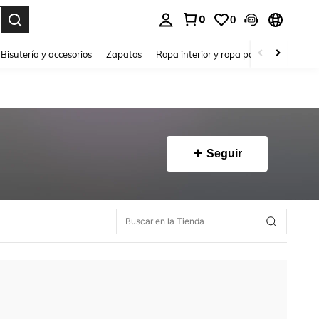
0
0
a. Press Enter to select.
Bisutería y accesorios
Zapatos
Ropa interior y ropa para dormir
Ho
Seguir