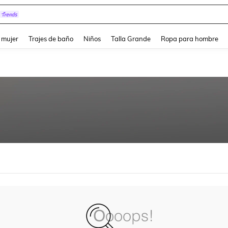
and down arrow keys to navigate search Búsqueda reciente and Busca y Encuentr
 mujer
Trajes de baño
Niños
Talla Grande
Ropa para hombre