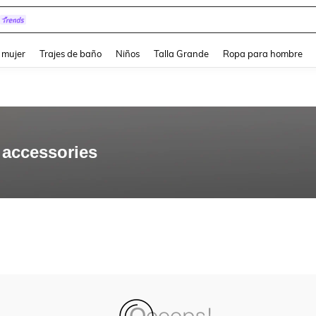
and down arrow keys to navigate search Búsqueda reciente and Busca y Encuentr
 mujer
Trajes de baño
Niños
Talla Grande
Ropa para hombre
 accessories