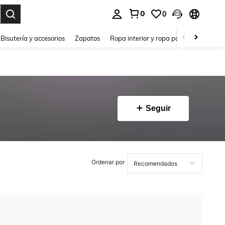
0
0
a. Press Enter to select.
Bisutería y accesorios
Zapatos
Ropa interior y ropa para dormir
Ho
Seguir
Ordenar por