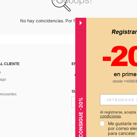
No hay coincidencias. Por favor inténtalo de nuevo.
AL CLIENTE
ENCUÉNTRANOS EN
s
Pago
SUSCRÍBETE PARA RECIBIR OFERTA
recuentes
CONSIGUE -20%
Al registrarse, acept
condiciones
.
AR + 54
Me gustaría re
por correo el
para cancelar 
AR + 54