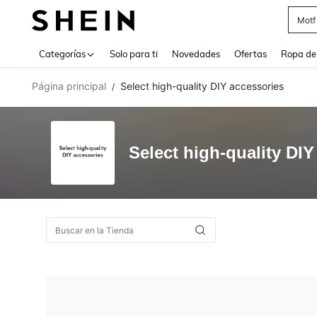
Motf
Use up 
Categorías
Solo para ti
Novedades
Ofertas
Ropa de
Página principal
Select high-quality DIY accessories
/
Select high-quality DIY