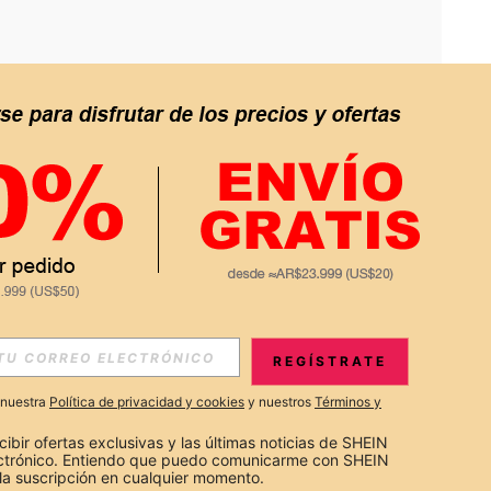
APP
S EXCLUSIVAS, PROMOCIONES Y NOTICIAS DE SHEIN
REGÍSTRATE
Suscribir
a nuestra
Política de privacidad y cookies
y nuestros
Términos y
Suscribirte
cibir ofertas exclusivas y las últimas noticias de SHEIN 
ectrónico. Entiendo que puedo comunicarme con SHEIN 
la suscripción en cualquier momento.
Suscribir