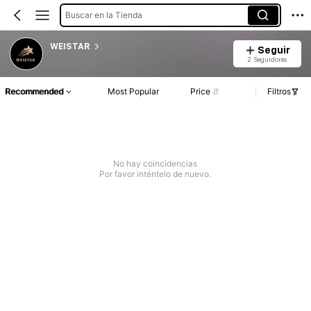
Buscar en la Tienda
WEISTAR
Seguir
2 Seguidores
Recommended
Most Popular
Price
Filtros
No hay coincidencias
Por favor inténtelo de nuevo.