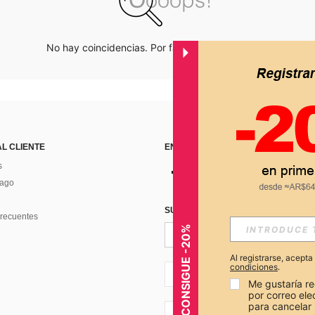
No hay coincidencias. Por favor inténtalo de nuevo.
AL CLIENTE
ENCUÉNTRANOS EN
s
Pago
SUSCRÍBETE PARA RECIBIR OFERTA
recuentes
CONSIGUE -20%
Al registrarse, acept
condiciones
.
AR + 54
Me gustaría re
por correo el
para cancelar 
AR + 54