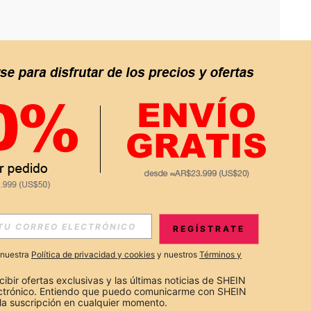
APP
S EXCLUSIVAS, PROMOCIONES Y NOTICIAS DE SHEIN
REGÍSTRATE
Suscribir
a nuestra
Política de privacidad y cookies
y nuestros
Términos y
Suscribirte
cibir ofertas exclusivas y las últimas noticias de SHEIN 
ectrónico. Entiendo que puedo comunicarme con SHEIN 
la suscripción en cualquier momento.
Suscribir