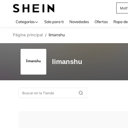
Motf
Use up 
Categorías
Solo para ti
Novedades
Ofertas
Ropa de
Página principal
limanshu
/
limanshu