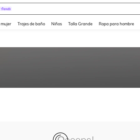
and down arrow keys to navigate search Búsqueda reciente and Busca y Encuentr
 mujer
Trajes de baño
Niños
Talla Grande
Ropa para hombre