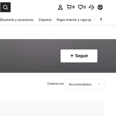
0
0
a. Press Enter to select.
Bisutería y accesorios
Zapatos
Ropa interior y ropa para dormir
Ho
Seguir
Ordenar por