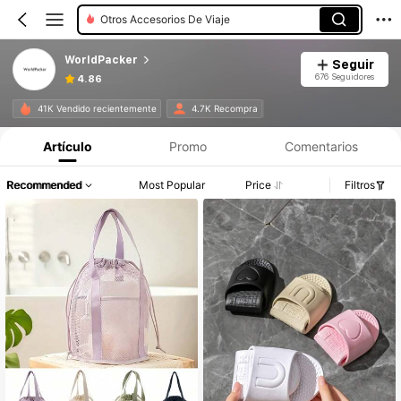
Otros Accesorios De Viaje
WorldPacker
Seguir
676 Seguidores
4.86
41K Vendido recientemente
4.7K Recompra
Artículo
Promo
Comentarios
Recommended
Most Popular
Price
Filtros