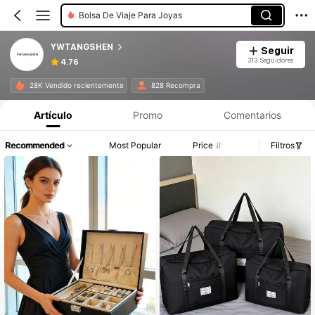
Bolsa De Viaje Para Joyas
YWTANGSHEN
Seguir
313 Seguidores
4.76
28K Vendido recientemente
828 Recompra
Artículo
Promo
Comentarios
Recommended
Most Popular
Price
Filtros