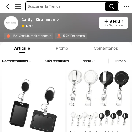
Buscar en la Tienda
Caitlyn Kiramman
Seguir
349 Seguidores
4.93
16K Vendido recientemente
5.2K Recompra
Artículo
Promo
Comentarios
Recomendados
Más populares
Precio
Filtros