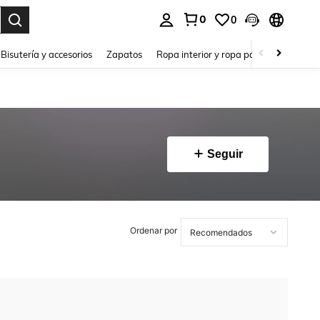
0
0
a. Press Enter to select.
Bisutería y accesorios
Zapatos
Ropa interior y ropa para dormir
Ho
Seguir
Ordenar por