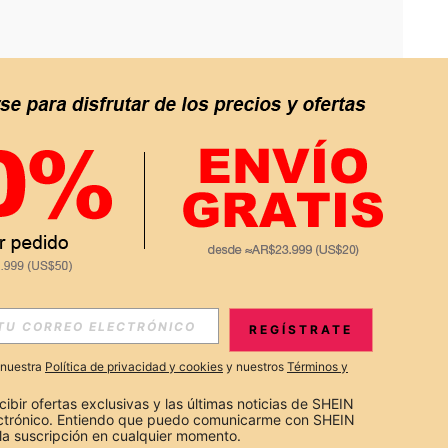
APP
S EXCLUSIVAS, PROMOCIONES Y NOTICIAS DE SHEIN
REGÍSTRATE
Suscribir
a nuestra
Política de privacidad y cookies
y nuestros
Términos y
Suscribirte
cibir ofertas exclusivas y las últimas noticias de SHEIN 
ectrónico. Entiendo que puedo comunicarme con SHEIN 
la suscripción en cualquier momento.
Suscribir