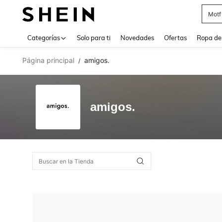
Motf
Use up 
Categorías
Solo para ti
Novedades
Ofertas
Ropa de
Página principal
amigos.
/
amigos.