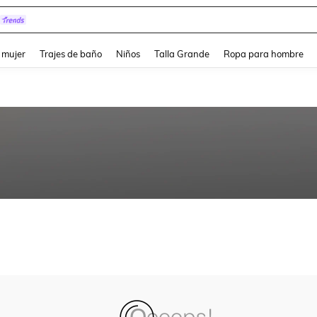
and down arrow keys to navigate search Búsqueda reciente and Busca y Encuentr
 mujer
Trajes de baño
Niños
Talla Grande
Ropa para hombre