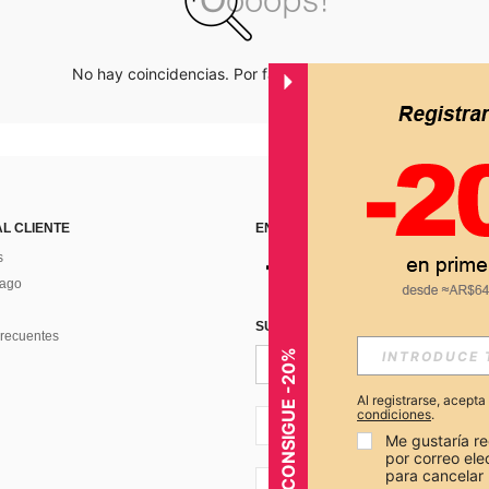
No hay coincidencias. Por favor inténtalo de nuevo.
AL CLIENTE
ENCUÉNTRANOS EN
s
Pago
SUSCRÍBETE PARA RECIBIR OFERTA
recuentes
CONSIGUE -20%
Al registrarse, acept
condiciones
.
AR + 54
Me gustaría re
por correo el
para cancelar 
AR + 54