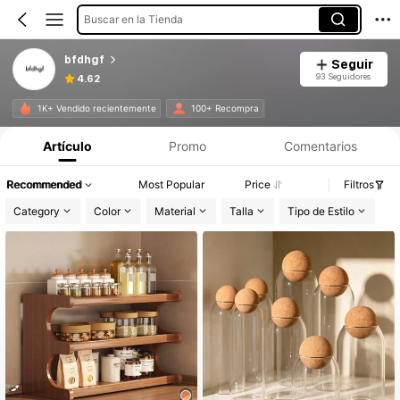
Buscar en la Tienda
bfdhgf
Seguir
93 Seguidores
4.62
1K+ Vendido recientemente
100+ Recompra
Artículo
Promo
Comentarios
Recommended
Most Popular
Price
Filtros
Category
Color
Material
Talla
Tipo de Estilo