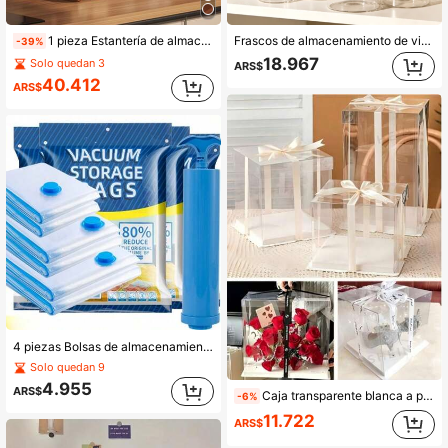
1 pieza Estantería de almacenamiento de cocina vintage multicapa, estantes gruesos, resistente y de carga potente, colocación abierta, fácil instalación y movimiento, unidad de estantería multipropósito de estilo chino moderno, organizador de mesa de comedor de alta gama, portavasos, almacenamiento y organización para sala de estar, adecuado para oficina, sala de estar, dormitorio, gran regalo para amigos y familiares, decoración de habitación, decoración de mesa de comedor
Frascos de almacenamiento de vidrio con tapa de bola de corcho esférica, tarros decorativos de vidrio borosilicato transparente, contenedor sellado a prueba de polvo de varios tamaños, organizador de exhibición para estante de escritorio de baño, decoración del hogar
-39%
18.967
Solo quedan 3
ARS$
40.412
ARS$
4 piezas Bolsas de almacenamiento selladas al vacío, bolsas organizadoras que ahorran espacio, adecuadas para edredones, ropa de cama, almohadas, colchones, ropa de invierno, camisas, monos, almacenamiento de armario del hogar, ideal para viajes, mudanzas, organización de ropa del dormitorio (estilo de bomba de aire enviado al azar)
Solo quedan 9
4.955
ARS$
Caja transparente blanca a prueba de polvo de 1/2/3 niveles, caja de embalaje de cumpleaños de 4/6/8/10 pulgadas de alto, estuche de exhibición multiusos para postres, flores, figuras, bodas & almacenamiento en el hogar, cuerda aleatoria
-6%
11.722
ARS$