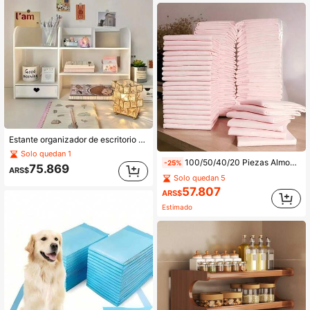
Estante organizador de escritorio multicapa de placa de espuma de PVC, caja de almacenamiento para cables de escritorio, bolígrafos y artículos diversos, adecuado para hogar, oficina, dormitorio, escuela, habitación y tocador
Solo quedan 1
100/50/40/20 Piezas Almohadillas para Perros de 5 Capas Reforzadas, Almohadillas de Entrenamiento para Cachorros Super Absorbentes y Desodorizantes, Almohadillas Desechables a Prueba de Fugas y Secado Rápido para Perros y Gatos, Almohadillas de Control de Olores Resistentes, Suministros de Limpieza para Mascotas
-25%
75.869
ARS$
Solo quedan 5
57.807
ARS$
Estimado