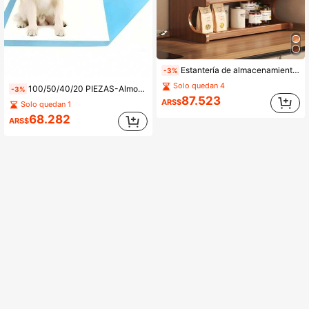
Estantería de almacenamiento de escritorio de 2 niveles, estantería de exhibición para encimera, soporte de escritorio que ahorra espacio, adecuado para estación de café, tocador de baño, tocador de dormitorio, escritorio de oficina, decoración del hogar en apartamento
-3%
Solo quedan 4
100/50/40/20 PIEZAS-Almohadillas de entrenamiento para mascotas, almohadillas súper absorbentes a prueba de fugas para orina de perro, almohadillas resistentes a olores de alta resistencia para jaulas de cachorros, gatos y conejos, diseño de 6 capas con bordes reforzados para viajes y uso en automóvil
-3%
87.523
ARS$
Solo quedan 1
68.282
ARS$