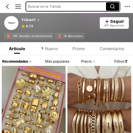
Buscar en la Tienda
YiQian1
Seguir
901 Seguidores
4.73
19K Vendido recientemente
1K Recompra
Artículo
Nuevo
Promo
Comentarios
Recomendados
Más populares
Precio
Filtros