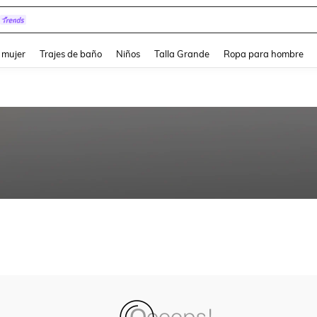
and down arrow keys to navigate search Búsqueda reciente and Busca y Encuentr
 mujer
Trajes de baño
Niños
Talla Grande
Ropa para hombre