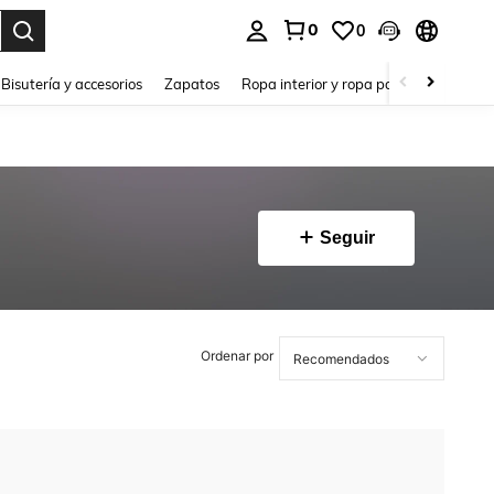
0
0
a. Press Enter to select.
Bisutería y accesorios
Zapatos
Ropa interior y ropa para dormir
Ho
Seguir
Ordenar por