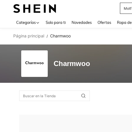
Motf
Use up 
Categorías
Solo para ti
Novedades
Ofertas
Ropa de
Página principal
Charmwoo
/
Charmwoo