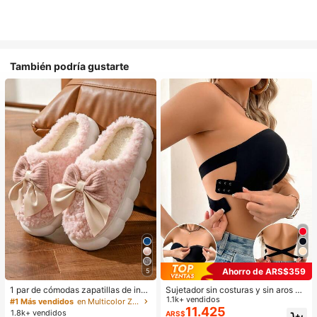
También podría gustarte
Ahorro de ARS$359
5
1 par de cómodas zapatillas de invi
Sujetador sin costuras y sin aros pa
erno para mujer, con forro de peluc
ra mujer, sexy con laterales antidesl
1.1k+ vendidos
#1 Más vendidos
en Multicolor Zapatillas de casa
he con lazo, suela gruesa antidesliz
izantes, almohadillas extraíbles y e
11.425
1.8k+ vendidos
ARS$