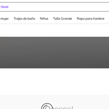
and down arrow keys to navigate search Búsqueda reciente and Busca y Encuentr
 mujer
Trajes de baño
Niños
Talla Grande
Ropa para hombre