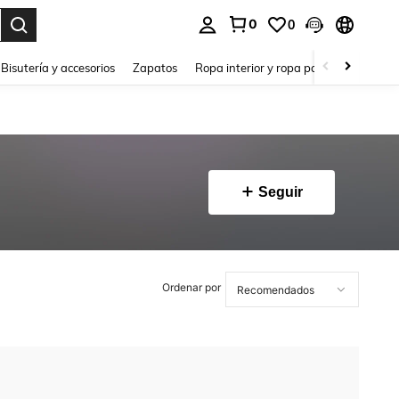
0
0
a. Press Enter to select.
Bisutería y accesorios
Zapatos
Ropa interior y ropa para dormir
Ho
Seguir
Ordenar por