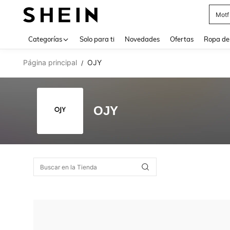
Motf
Use up 
Categorías
Solo para ti
Novedades
Ofertas
Ropa de
Página principal
OJY
/
OJY