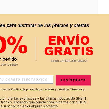
APP
S EXCLUSIVAS, PROMOCIONES Y NOTICIAS DE SHEIN
REGÍSTRATE
Suscribir
a nuestra
Política de privacidad y cookies
y nuestros
Términos y
Suscribirte
cibir ofertas exclusivas y las últimas noticias de SHEIN 
ectrónico. Entiendo que puedo comunicarme con SHEIN 
la suscripción en cualquier momento.
Suscribir