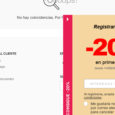
No hay coincidencias. Por favor inténtalo de nuevo.
AL CLIENTE
ENCUÉNTRANOS EN
s
Pago
SUSCRÍBETE PARA RECIBIR OFERTA
recuentes
CONSIGUE -20%
Al registrarse, acept
condiciones
.
AR + 54
Me gustaría re
por correo el
para cancelar 
AR + 54