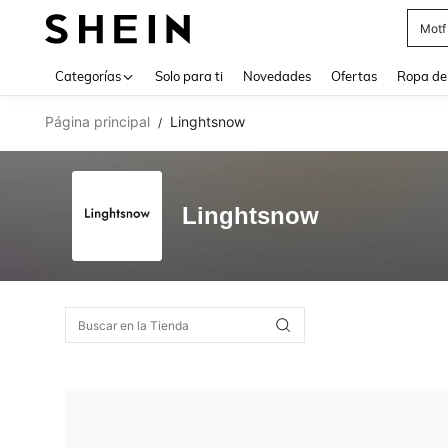
Motf
Use up 
Categorías
Solo para ti
Novedades
Ofertas
Ropa de
Página principal
Linghtsnow
/
Linghtsnow