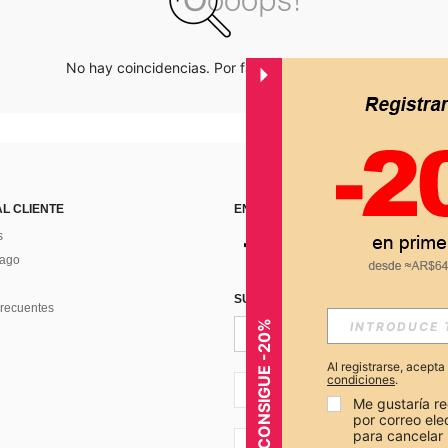
No hay coincidencias. Por favor inténtalo de nuevo.
AL CLIENTE
ENCUÉNTRANOS EN
s
Pago
SUSCRÍBETE PARA RECIBIR OFERTA
recuentes
CONSIGUE -20%
Al registrarse, acept
condiciones
.
AR + 54
Me gustaría re
por correo el
para cancelar 
AR + 54