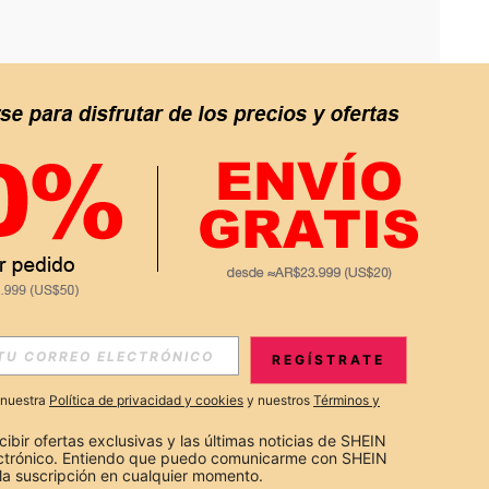
APP
S EXCLUSIVAS, PROMOCIONES Y NOTICIAS DE SHEIN
REGÍSTRATE
Suscribir
a nuestra
Política de privacidad y cookies
y nuestros
Términos y
Suscribirte
cibir ofertas exclusivas y las últimas noticias de SHEIN 
ectrónico. Entiendo que puedo comunicarme con SHEIN 
la suscripción en cualquier momento.
Suscribir