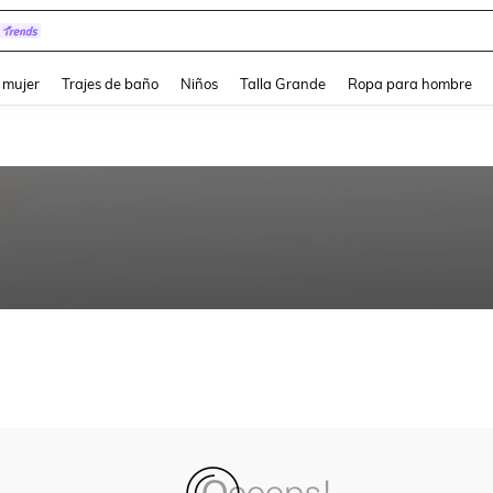
and down arrow keys to navigate search Búsqueda reciente and Busca y Encuentr
 mujer
Trajes de baño
Niños
Talla Grande
Ropa para hombre