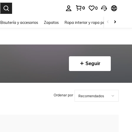
0
0
a. Press Enter to select.
Bisutería y accesorios
Zapatos
Ropa interior y ropa para dormir
Ho
Seguir
Ordenar por