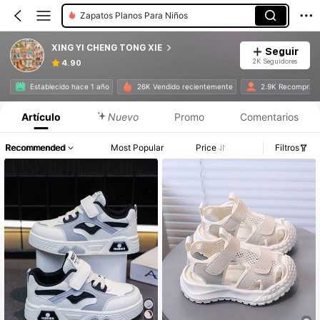
Zapatos Planos Para Niños
XING YI CHENG TONG XIE
Seguir
2K Seguidores
4.90
Establecido hace 1 año
26K Vendido recientemente
2.9K Recompra
Artículo
Nuevo
Promo
Comentarios
Recommended
Most Popular
Price
Filtros