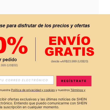
APP
S EXCLUSIVAS, PROMOCIONES Y NOTICIAS DE SHEIN
REGÍSTRATE
Suscribir
a nuestra
Política de privacidad y cookies
y nuestros
Términos y
Suscribirte
cibir ofertas exclusivas y las últimas noticias de SHEIN 
ectrónico. Entiendo que puedo comunicarme con SHEIN 
la suscripción en cualquier momento.
Suscribir