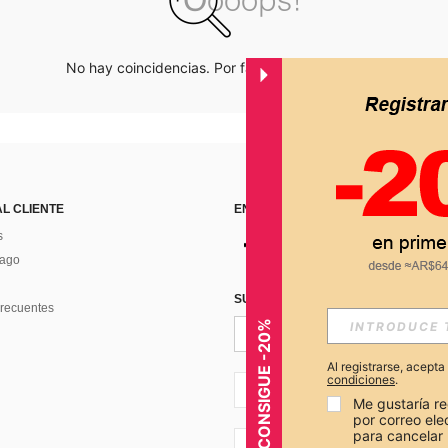
No hay coincidencias. Por favor inténtalo de nuevo.
AL CLIENTE
ENCUÉNTRANOS EN
s
Pago
SUSCRÍBETE PARA RECIBIR OFERTA
recuentes
CONSIGUE -20%
Al registrarse, acept
condiciones
.
AR + 54
Me gustaría re
por correo el
para cancelar 
AR + 54