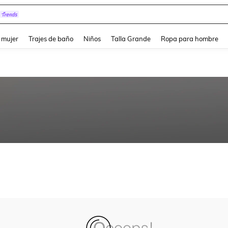
and down arrow keys to navigate search Búsqueda reciente and Busca y Encuentr
 mujer
Trajes de baño
Niños
Talla Grande
Ropa para hombre