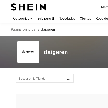
Motf
Use up 
Categorías
Solo para ti
Novedades
Ofertas
Ropa de
Página principal
daigeren
/
daigeren