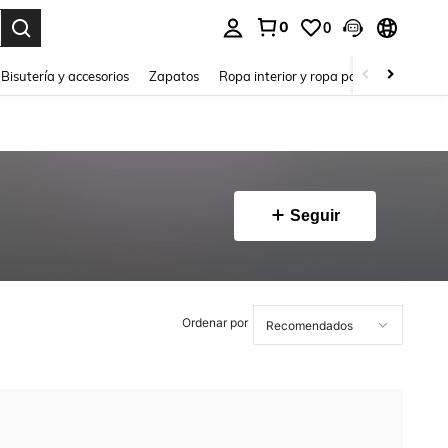
0
0
a. Press Enter to select.
Bisutería y accesorios
Zapatos
Ropa interior y ropa para dormir
Ho
Seguir
Ordenar por