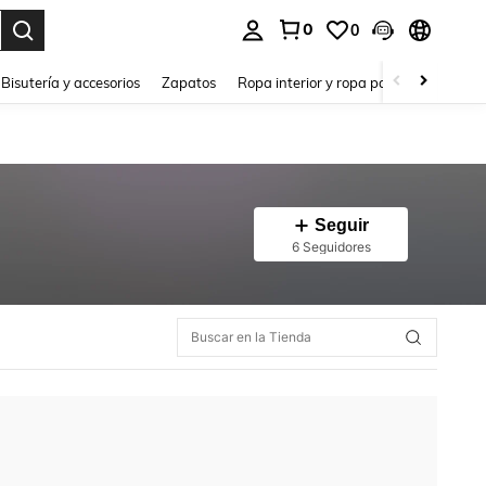
0
0
a. Press Enter to select.
Bisutería y accesorios
Zapatos
Ropa interior y ropa para dormir
Ho
Seguir
6 Seguidores