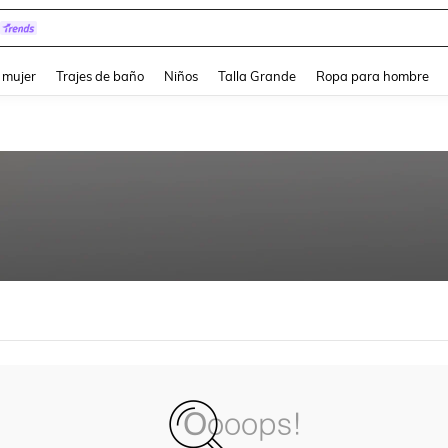
and down arrow keys to navigate search Búsqueda reciente and Busca y Encuentr
 mujer
Trajes de baño
Niños
Talla Grande
Ropa para hombre