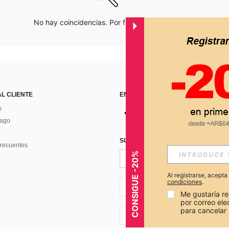
No hay coincidencias. Por favor inténtalo de nuevo.
AL CLIENTE
ENCUÉNTRANOS EN
s
Pago
SUSCRÍBETE PARA RECIBIR OFERTA
recuentes
CONSIGUE -20%
Al registrarse, acept
condiciones
.
AR + 54
Me gustaría re
por correo el
para cancelar 
AR + 54