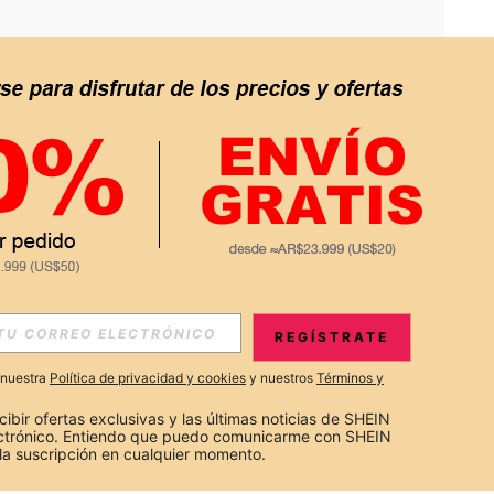
APP
S EXCLUSIVAS, PROMOCIONES Y NOTICIAS DE SHEIN
REGÍSTRATE
Suscribir
a nuestra
Política de privacidad y cookies
y nuestros
Términos y
Suscribirte
cibir ofertas exclusivas y las últimas noticias de SHEIN 
ectrónico. Entiendo que puedo comunicarme con SHEIN 
la suscripción en cualquier momento.
Suscribir