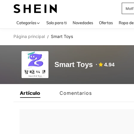
Motf
Use up 
Categorías
Solo para ti
Novedades
Ofertas
Ropa de
Página principal
Smart Toys
/
Smart Toys
4.94
Artículo
Comentarios