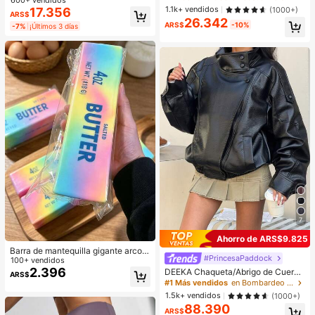
es bolsillos, incluida una monedero
y minimalista, bolso de hombro y ax
1.1k+ vendidos
(1000+)
17.356
ARS$
ila plisado de unicolor. Adecuado p
26.342
ARS$
-10%
ara la vida diaria de las mujeres, us
-7%
¡Últimos 3 días
o casual, desplazamientos, trabajo,
vacaciones y uso estudiantil
7
Ahorro de ARS$9.825
Barra de mantequilla gigante arcoíri
#PrincesaPaddock
s de 25 cm, textura suave y cálida,
100+ vendidos
ayuda a aliviar el estrés, adecuada
2.396
DEEKA Chaqueta/Abrigo de Cuero
ARS$
para regalos de vacaciones, regalo
Sintético Negro para Mujer, Estilo E
#1 Más vendidos
en Bombardeo Chaquetas de mujer
s divertidos y lindos, juegos de fiest
uropeo y Americano, Holgado y Ov
1.5k+ vendidos
(1000+)
a, juegos de fiesta, juguete de apret
ersize, Moda Minimalista Versátil, P
88.390
ar tipo dumpling, regalo de cumplea
rimavera/Otoño, Quiet Fall
ARS$