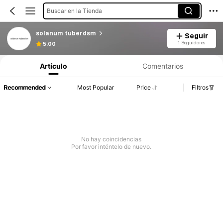
Buscar en la Tienda
solanum tuberdsm
Seguir
1 Seguidores
5.00
Artículo
Comentarios
Recommended
Most Popular
Price
Filtros
No hay coincidencias
Por favor inténtelo de nuevo.