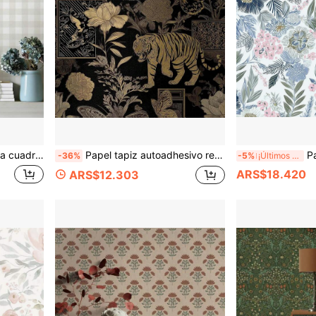
para gabinetes Amigable para inquilinos Impermeable Autoadhesivo Baño Cocina Dormitorio
Papel tapiz autoadhesivo removible con tigre dorado & floral - Papel tapiz vintage de animales de la jungla para decoración del hogar, vinilo impermeable
Papel tapiz floral auto
-36%
-5%
¡Últimos 3 días
ARS$18.420
ARS$12.303