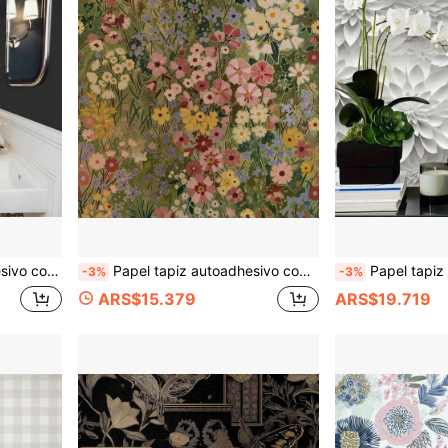
ativas, Mural Floral Texturizado Fácil de Aplicar
Papel tapiz autoadhesivo con patrón floral, papel tapiz de estilo bohemio, diseño de pétalos verdes impermeable y removible, adecuado para dormitorio, baño, pared del hogar
Papel tapiz autoadhesivo impermeable con patrón floral 2D - Fácil de aplicar, removible, adecuado para la decor
-3%
-3%
ARS$15.379
ARS$19.719