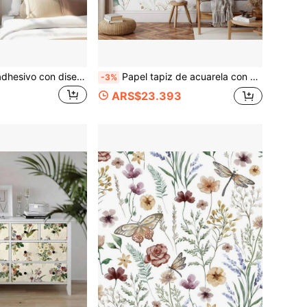
Papel tapiz autoadhesivo con diseño de pájaros y mariposas estilo chinoiserie - Mural de ramas de árbol estilo francés campestre, crema, salvia, tonos pastel para baño, dormitorio, habitación de niñas
Papel tapiz de acuarela con hojas de eucalipto - Línea de arte dorado falso en verde lavanda - Decoración de pared de plantas bohemias
-3%
ARS$23.393