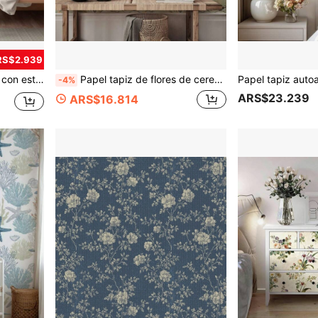
RS$2.939
 - Flores de terracota por Megpie_print
Papel tapiz de flores de cerezo estilo chino con pájaros y flores, fondo suave y elegante, mural botánico grácil
-4%
ARS$23.239
ARS$16.814