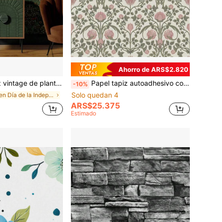
Ahorro de ARS$2.820
tas verdes - Adhesivo de pared autoadhesivo
Papel tapiz autoadhesivo con estampado floral, papel tapiz autoadhesivo rosa, adecuado para dormitorio, estantería, forro de cajones
-10%
Solo quedan 4
en Día de la Independencia Adhesivo de pared
ARS$25.375
Estimado