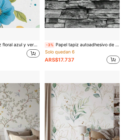
contacto, revestimiento de pared de vinilo autoadhesivo, adecuado para decoración de dormitorio y sala de estudio
Papel tapiz autoadhesivo de PVC de 10m con estilo industrial moderno, patrón de ladrillo, piedra y grano de madera, removible y sin costuras, adecuado para sala de estar, dormitorio, comedor y otra decoración del hogar
-3%
Solo quedan 6
ARS$17.737