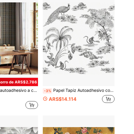
orro de ARS$2.786
, papel tapiz autoadhesivo, a cuadros autoadhesivo, autoadhesivo, papel tapiz temporal
Papel Tapiz Autoadhesivo con Patrón de Pavo Real & Mono - Fácil de Aplicar, Impermeable & Removible, Adecuado para Sala de Estar, Cocina, Dormitorio, Baño - Decoración de Pared Lavable para Renovación de Muebles
-3%
ARS$14.114