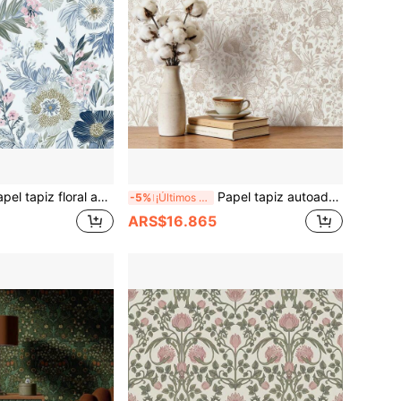
adhesivo, papel de contacto floral estilo bohemio, papel de contacto floral vintage con hojas, papel tapiz autoadhesivo removible, impermeable, adecuado para decoración de gabinete de baño, vinilo
Papel tapiz autoadhesivo neutro con diseño de conejo beige, papel de contacto bohemio vintage de estilo granja para estantes, cajones, baño, cocina, habitación de niños, casa de muñecas, decoración de pared floral con conejo
-5%
¡Últimos 3 días
ARS$16.865