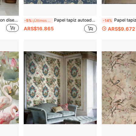
Papel tapiz autoadhesivo con diseño de estrellas de mar de estilo costero, mural de coral, decoración de pared de océano
Papel tapiz autoadhesivo removible con diseño floral vintage, papel contact removible con diseño floral pequeño apto para alquiler, adecuado para paredes, cajones y estantes
Papel tapiz floral autoadhesivo y extraíble, papel de contacto floral vintage con 
-5%
¡Últimos 3 días
-14%
ARS$16.865
ARS$9.672