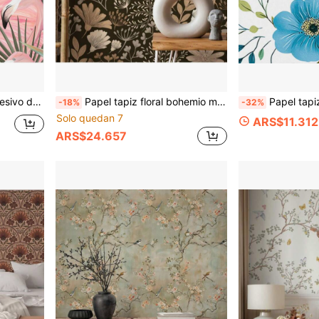
ión Vibrante|Papel de Contacto Impermeable, Calcomanías de Pared para Paredes
Papel tapiz floral bohemio marrón, papel tapiz autoadhesivo y removible, decoración de pared para el hogar, decoración de habitación
Papel tapiz floral azul y verde, autoadhesivo, floral acuarela, papel de 
-18%
-32%
Solo quedan 7
ARS$11.312
ARS$24.657