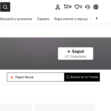
0
0
a. Press Enter to select.
Bisutería y accesorios
Zapatos
Ropa interior y ropa para dormir
Ho
Seguir
411 Seguidores
Papel Mural
Buscar en la Tienda