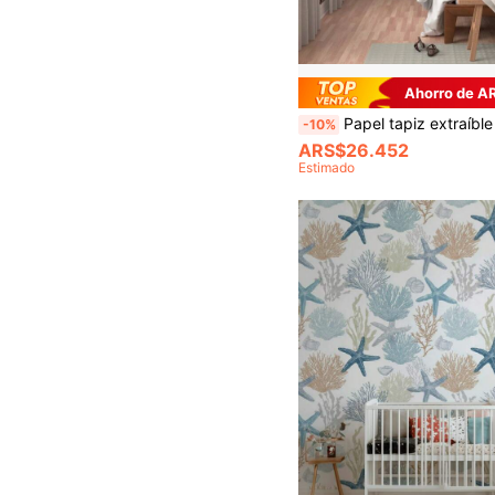
Ahorro de A
Papel tapiz extraíble con estampado floral en tonos tierra - Art Decó beige y óxido - Decoración de pared
-10%
ARS$26.452
Estimado