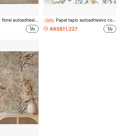
flores y hojas beige, decoración de flores silvestres extraíble y autoadhesiva para dormitorio, gabinetes, encimeras, vinilo grueso
Papel tapiz autoadhesivo con diseño floral vintage, papel de contacto floral, papel tapiz con flores estilo bohemio, papel tapiz autoadhesivo y removible para decoración de dormitorios y gabinetes
-31%
ARS$11.227