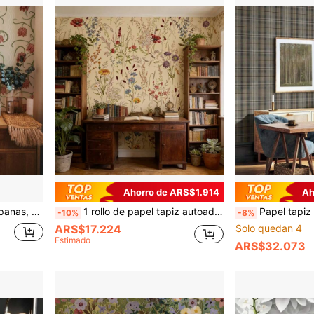
Ahorro de ARS$1.914
Ah
naranja quemado
1 rollo de papel tapiz autoadhesivo y grueso con diseño de pájaros y flores, fácil de limpiar y pegar, papel tapiz removible e impermeable para sala de estar, cocina, dormitorio, baño, reparación de muebles
Papel tapiz autoadhesivo a cuadros, papel tapiz autoadhesivo
-10%
-8%
ARS$17.224
Solo quedan 4
Estimado
ARS$32.073