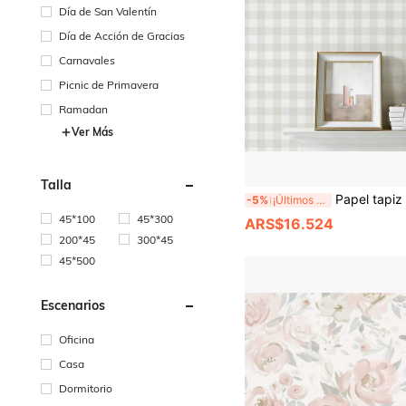
Día de San Valentín
Día de Acción de Gracias
Carnavales
Picnic de Primavera
Ramadan
Ver Más
Talla
Papel tapiz a cuadros Papel tapiz neutro Papel tapiz a cuadros Papel tapiz removible Papel de contacto moderno beige Papel vinílico 
-5%
¡Últimos 3 días
45*100
45*300
ARS$16.524
200*45
300*45
45*500
Escenarios
Oficina
Casa
Dormitorio