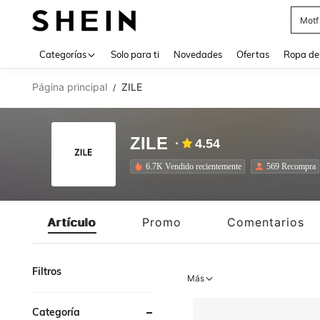
Cam
Use up 
Categorías
Solo para ti
Novedades
Ofertas
Ropa de
Página principal
ZILE
/
ZILE
4.54
6.7K Vendido recientemente
569 Recompra
Artículo
Promo
Comentarios
Filtros
Más
Categoría