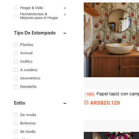
Hogar & Vida
Herramientas &
Mejoras para el Hogar
Tipo De Estampado
Plantas
Animal
Gráfico
A cuadros
Geométrico
Navideño
Papel tapiz con campanas, en tonos neutros y 
-14%
ARS$20.129
Estilo
De moda
Bohemio
de moda