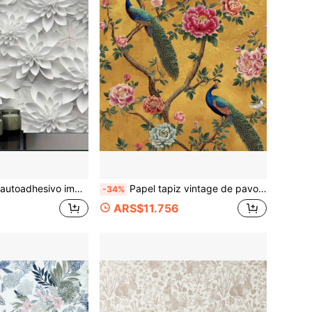
ación del dormitorio y la sala de estar - Con adhesivo en la parte posterior, adecuado para hogares de alquiler, patrón de loto a prueba de salpicaduras
Papel tapiz vintage de pavo real mostaza con estilo chinoiserie con peonías florales, papel tapiz extraíble con pájaros para dormitorio, papel de contacto autoadhesivo para gabinetes y paredes de acento
-34%
ARS$11.756