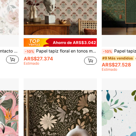
Ahorro de ARS$3.042
rosa para gabinetes, dormitorio, paredes del baño
Papel tapiz floral en tonos marrón, verde y beige, decoración de pared
Papel tapiz vintage de plan
-10%
-10%
ARS$27.374
#9 Más vendidos
Estimado
ARS$27.528
Estimado