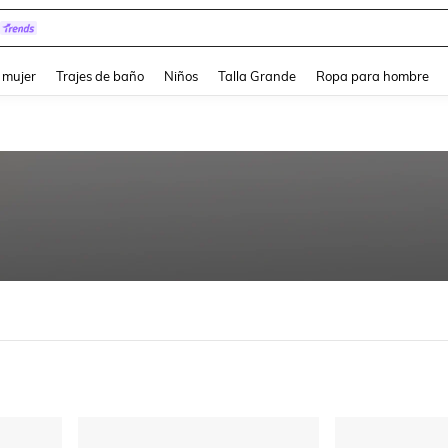
pera
and down arrow keys to navigate search Búsqueda reciente and Busca y Encuentr
 mujer
Trajes de baño
Niños
Talla Grande
Ropa para hombre