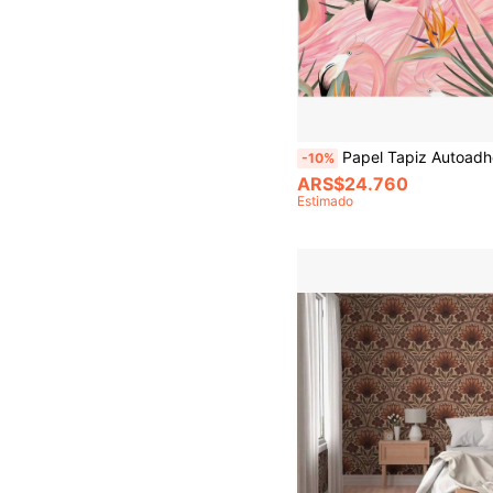
Papel Tapiz Autoadhesivo de Hoja Tropical Rosa Impermeable y Removible, Papel de Contacto Autoadhesivo para Cocina, Dormitorio, Decoración de Sala de Estar, Fácil de Instalar, Decoración de Sala de Estar|Decoración de Habitac
-10%
ARS$24.760
Estimado