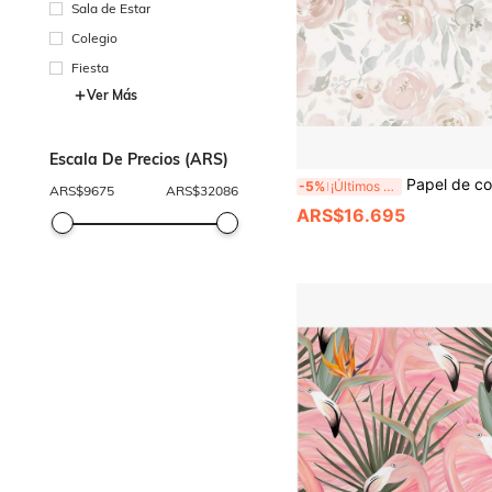
Sala de Estar
Colegio
Fiesta
Ver Más
Escala De Precios (ARS)
Papel de contacto floral rosa rasgable & removible, papel tapiz autoadhesivo de 
-5%
¡Últimos 3 días
ARS$
9675
ARS$
32086
ARS$16.695