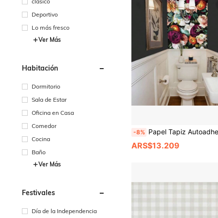
clásico
Deportivo
Lo más fresco
Ver Más
Habitación
Dormitorio
Sala de Estar
Oficina en Casa
Comedor
Papel Tapiz Autoadhesivo con Diseño Floral de Rosas y Margaritas Vintage, Papel Contacto Removible, Adecuado para Dormitorio, Baño y Paredes Decor
-8%
Cocina
ARS$13.209
Baño
Ver Más
Festivales
Día de la Independencia