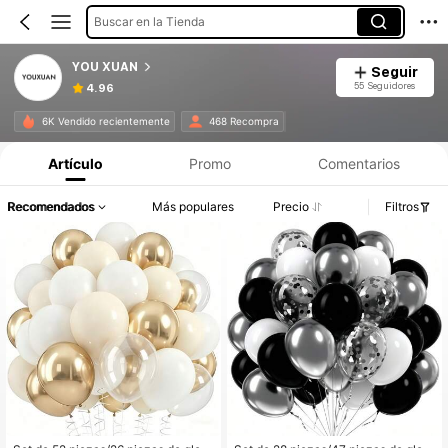
Buscar en la Tienda
YOU XUAN
Seguir
55 Seguidores
4.96
6K Vendido recientemente
468 Recompra
Artículo
Promo
Comentarios
Recomendados
Más populares
Precio
Filtros