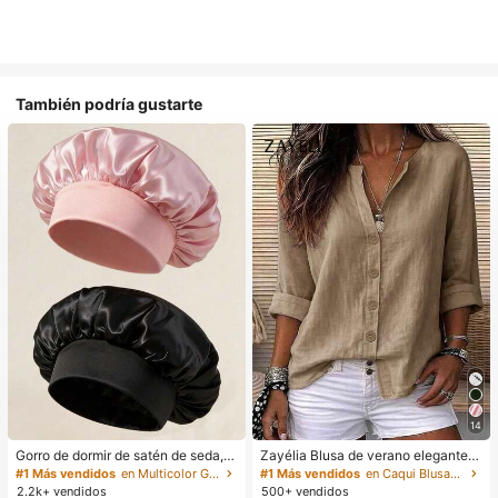
También podría gustarte
14
Gorro de dormir de satén de seda, a
Zayélia Blusa de verano elegante y
decuado para cabello largo, trenza
sencilla de tejido suave para mujer,
#1 Más vendidos
en Multicolor Gorros para el pelo para mujer
#1 Más vendidos
en Caqui Blusas suaves para la oficina
s, rastas y cabello rizado. Suave, u
camisa de trabajo
2.2k+ vendidos
500+ vendidos